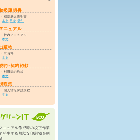
・機器取扱説明書
本文
目次
索引
・社内マニュアル
本文
・IR資料
本文
・利用契約約款
本文
・個人情報保護規程
本文
マニュアル作成時の校正作業
で発生する無駄な印刷物を削
減。