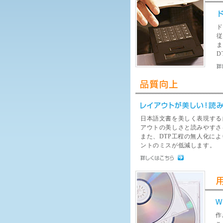
ド
従
ま
D
日本語文書を美しく表現する自
アウトの美しさと読みやすさ
また、DTP工程の無人化に
ントのミスが低減します。
作